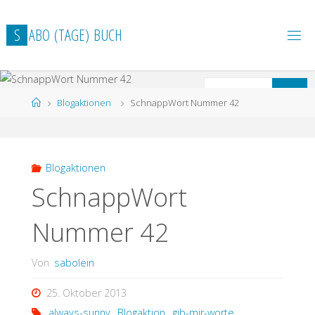
Zum
Inhalt
S
A
B
O
(
T
A
G
E
)
B
U
C
H
springen
S
Suchen
Start
Blogaktionen
SchnappWort Nummer 42
n
Blogaktionen
SchnappWort
Nummer 42
Von
sabolein
25. Oktober 2013
always-sunny
,
Blogaktion
,
gib-mir-worte
,