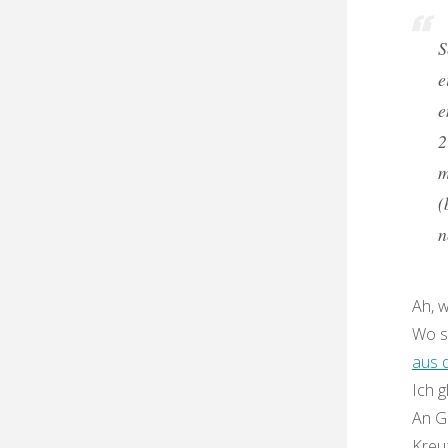
S
e
e
2
m
(
n
Ah, 
Wo si
aus 
Ich g
An G
Kreu