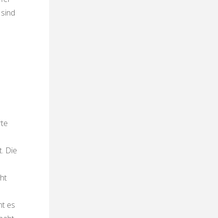
 sind
rte
. Die
cht
mt es