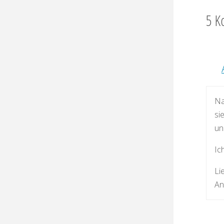
5 K
Na
si
un
Ic
Li
An