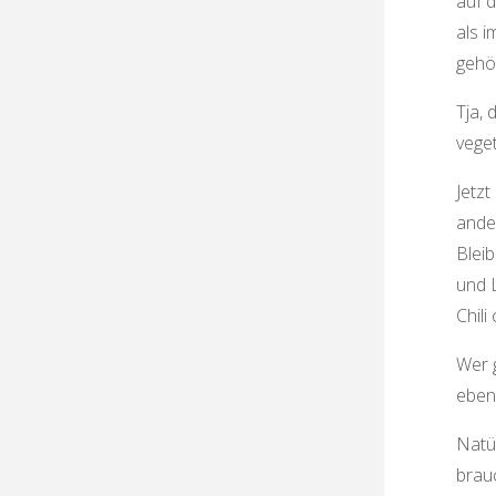
auf 
als 
gehö
Tja, 
veget
Jetz
ande
Blei
und 
Chili
Wer 
eben
Natü
brau