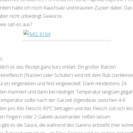
rdem hatte ich noch Rauchsalz und braunen Zucker dabei. Das
aber nicht unbedingt Gewürze.
wie sah es aus?
o.
tlich ist das Rezept ganz kurz erklärt: Ein großer Batzen
einefleisch (Nacken oder Schulter) wird mit dem Rub (zerkleine
rze) eingerieben und fest eingewickelt. Darin mindestens 24
den mariniert und dann bei niedriger Temperatur langsam gegart
temperatur sollte nach der Garzeit (irgendwas zwischen 4-6
en pro Kilo Fleisch) 90°C betragen und das Fleisch soll sich lei
den Fingern oder 2 Gabeln auseinander reißen lassen.
 gibt es die Sauce, die während des Garens entsteht (hier kom