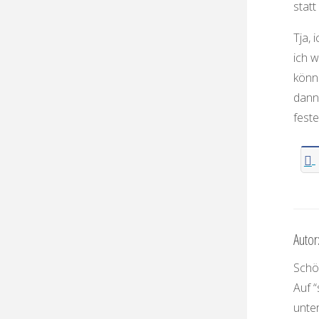
stat
Tja, 
ich 
könne
dann
fest
Autor
Schön
Auf “
unte