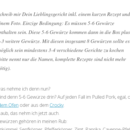
chreib mir Dein Lieblingsgericht inkl. einem kurzen Rezept und
inem Foto. Einzige Bedingung: Es müssen 5-6 Gewürze
nthalten sein. Diese 5-6 Gewürze kommen dann in die Box plus
-3 weitere Gewürze. Mit diesen insgesamt 8 Gewürzen sollte es
öglich sein mindestens 3-4 verschiedene Gerichte zu kochen
bitte nennt nur die Namen, komplette Rezepte sind nicht mehr
ötig).
was nehme ich denn nun?
nd denn 5-6 Gewürze drin? Auf jeden Fall im Pulled Pork, egal, 
dem Ofen
oder aus dem
Crocky
.
laub, das nehm ich jetzt auch.
ewürzen gehören in meinen Rub:
zkümmel, Senfkörner, Pfefferkörner, Zimt, Paprika, Cayenne-Pfe