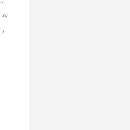
e.
e und
ich