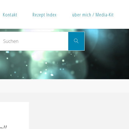
Kontakt
Rezept Index
über mich / Media-Kit
Suchen
Suchen
nach: