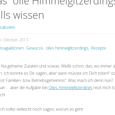
as “olle Himmelgitzerding
lls wissen
sabolein
6. Oktober 2013
loagaktionen
,
Gewürze
,
olles himmelglitzerdings
,
Rezepte
 Na geheime Zutaten und sowas. Weißt schon, das, wo immer a
: Ich könnte es Dir sagen, aber dann müsste ich Dich töten!” o
 ist Familien- bzw Betriebsgeheimnis”. Was mach ich denn nun?
an … aber die Aufgabe bei
Olles Himmelglitzerdings
reizt mich to
ich!
ich sollte vielleicht noch sagen, worum es geht: