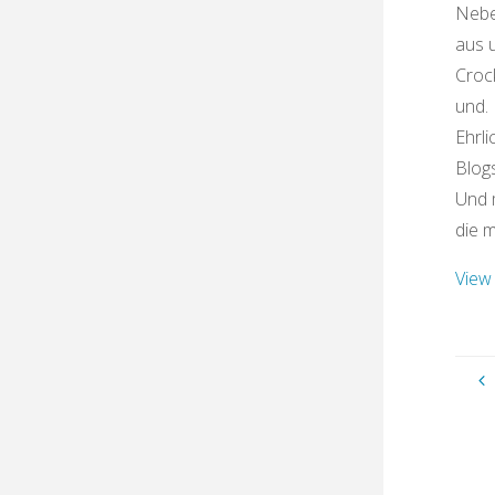
Nebe
aus 
Croc
und.
Ehrli
Blogs
Und 
die 
View 