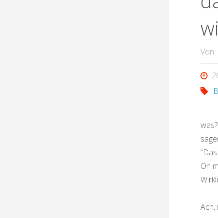
d
wi
Von
2
B
was?
sagen
“Das
Oh m
Wirkl
Ach, 