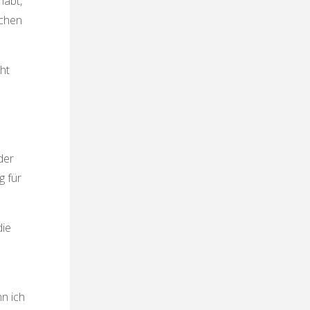
habt,
tchen
cht
der
g für
die
n ich