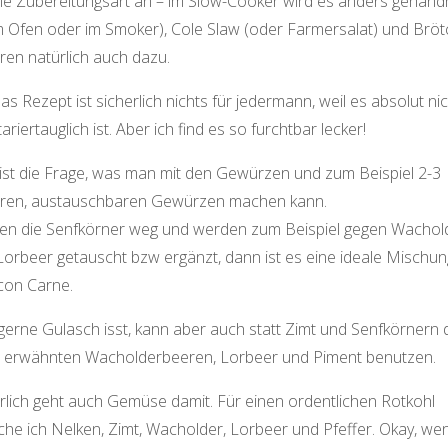
die Zubereitungsart an – im Slow-Cooker wird es anders gehand
im Ofen oder im Smoker), Cole Slaw (oder Farmersalat) und Brö
ren natürlich auch dazu.
das Rezept ist sicherlich nichts für jedermann, weil es absolut ni
ariertauglich ist. Aber ich find es so furchtbar lecker!
t ist die Frage, was man mit den Gewürzen und zum Beispiel 2-3
ren, austauschbaren Gewürzen machen kann.
ben die Senfkörner weg und werden zum Beispiel gegen Wachol
Lorbeer getauscht bzw ergänzt, dann ist es eine ideale Mischun
 con Carne.
gerne Gulasch isst, kann aber auch statt Zimt und Senfkörnern 
 erwähnten Wacholderbeeren, Lorbeer und Piment benutzen.
rlich geht auch Gemüse damit. Für einen ordentlichen Rotkohl
che ich Nelken, Zimt, Wacholder, Lorbeer und Pfeffer. Okay, wen