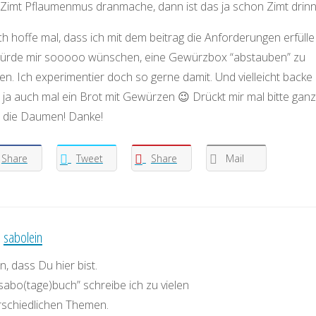
t Zimt Pflaumenmus dranmache, dann ist das ja schon Zimt drinn
ich hoffe mal, dass ich mit dem beitrag die Anforderungen erfüll
würde mir sooooo wünschen, eine Gewürzbox “abstauben” zu
n. Ich experimentier doch so gerne damit. Und vielleicht backe 
 ja auch mal ein Brot mit Gewürzen 😉 Drückt mir mal bitte ganz
e die Daumen! Danke!
Share
Tweet
Share
Mail
:
sabolein
, dass Du hier bist.
sabo(tage)buch” schreibe ich zu vielen
rschiedlichen Themen.