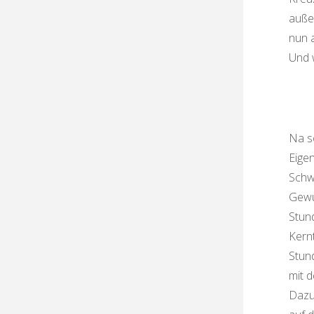
auße
nun 
Und 
Na s
Eigen
Schw
Gewü
Stun
Kern
Stund
mit 
Dazu