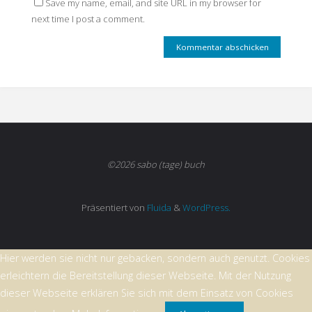
Save my name, email, and site URL in my browser for
next time I post a comment.
©2026 sabo (tage) buch
Präsentiert von
Fluida
&
WordPress.
Hier werden sie nicht nur gebacken, sondern auch genutzt. Cookies
erleichtern die Bereitstellung dieser Webseite. Mit der Nutzung
dieser Webseite erklären Sie sich mit dem Einsatz von Cookies