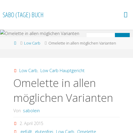
Zum
Inhalt
SABO (TAGE) BUCH
springen
S
Suchen
Start
Low Carb
Omelette in allen möglichen Varianten
n
Low Carb
,
Low Carb Hauptgericht
Omelette in allen
möglichen Varianten
Von
sabolein
2. April 2015
gefüllt
,
glutenfrei
,
Low Carb
,
Omelette