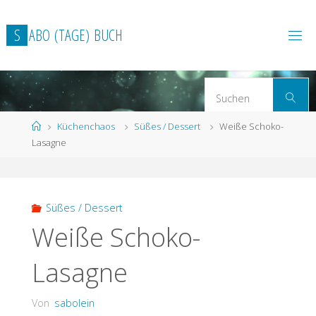
Zum
Inhalt
S
A
B
O
(
T
A
G
E
)
B
U
C
H
springen
S
Suchen
n
Start
Küchenchaos
Süßes / Dessert
Weiße Schoko-
Lasagne
Süßes / Dessert
Weiße Schoko-
Lasagne
Von
sabolein