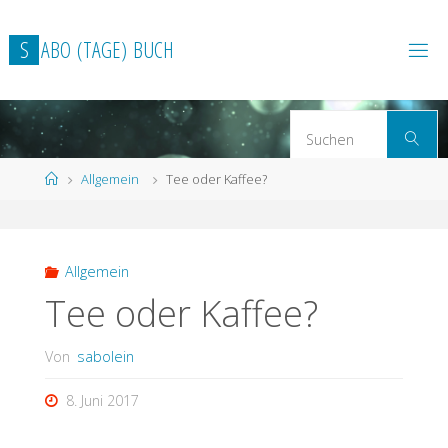
Zum
Inhalt
S
A
B
O
(
T
A
G
E
)
B
U
C
H
springen
S
Suchen
n
Start
Allgemein
Tee oder Kaffee?
Allgemein
Tee oder Kaffee?
Von
sabolein
8. Juni 2017