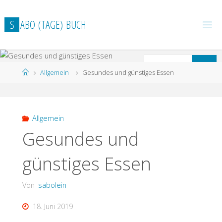
Zum
Inhalt
S
A
B
O
(
T
A
G
E
)
B
U
C
H
springen
S
Suchen
Start
Allgemein
Gesundes und günstiges Essen
n
Allgemein
Gesundes und
günstiges Essen
Von
sabolein
18. Juni 2019