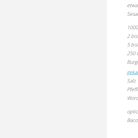
etwa
Ses
1000
2 bi
5 bi
250 
Burg
geka
Salz
Pfeff
Worc
optio
Baco