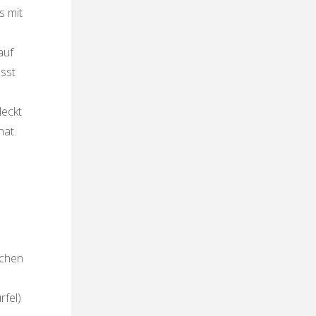
s mit
auf
sst
deckt
hat.
uchen
rfel)