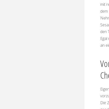
mit r
dem 
Nehmt
Sesa
den T
Egal 
an ei
Vo
Ch
Eigen
vorz
Die 