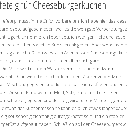
feteig für Cheeseburgerkuchen
efeteig müsst ihr natürlich vorbereiten. Ich habe hier das klas
dardrezept aufgeschrieben, weil es die wenigste Vorbereitungsz
ht. Eigentlich nehme ich lieber deutlich weniger Hefe und lasse
 am besten über Nacht im Kühlschrank gehen. Aber wenn man e
mittags beschließt, dass es zum Abendessen Cheeseburgerkuc
 soll, dann ist das halt nix, mit der Übernachtgare.
. Die Milch wird mit dem Wasser vermischt und handwarm
wärmt. Dann wird die Frischhefe mit dem Zucker zu der Milch-
er-Mischung gegeben und die Hefe darf sich auflösen und ein 
ben. Anschließend werden Mehl, Salz, Butter und die Hefemilch 
Rührschüssel gegeben und der Teig wird rund 8 Minuten geknetet
 leistung der Küchenmaschine kann es auch etwas länger dauer
eig soll schön gleichmäßig durchgeknetet sein und ein stabiles
engerüst aufgebaut haben. Schließlich soll der Cheeseburgerku