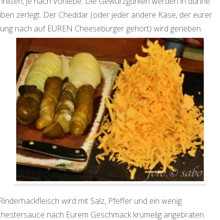
hnitten, je nach Vorliebe. Die Gewürzgurken werden in dünne
iben zerlegt. Der Cheddar (oder jeder andere Käse, der eurer
ung nach auf EUREN Cheeseburger gehört) wird gerieben.
inderhackfleisch wird mit Salz, Pfeffer und ein wenig
hestersauce nach Eurem Geschmack krümelig angebraten.