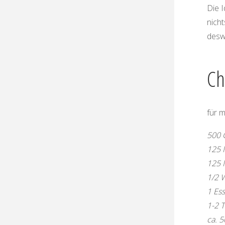
Die 
nicht
desw
Ch
für 
500 
125 M
125 M
1/2 W
1 Ess
1-2 T
ca. 