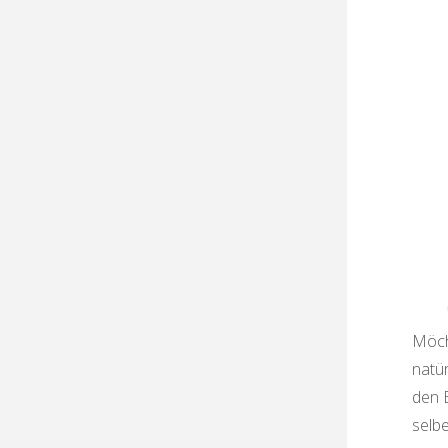
Möch
natür
den 
selb