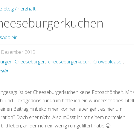
efeteig / herzhaft
heeseburgerkuchen
sabolein
. Dezember 2019
urger
,
Cheeseburger
,
cheeseburgerkucen
,
Crowdpleaser
,
teig
chgesagt ist der Cheeseburgerkuchen keine Fotoschönheit. Mit v
Chi und Dekogedöns rundrum hätte ich ein wunderschönes Titelb
meinen Beitrag hinbekommen können, aber geht es hier um
ration? Doch eher nicht. Also müsst ihr mit einem normalen
rbild leben, an dem ich ein wenig rumgefiltert habe 🙂