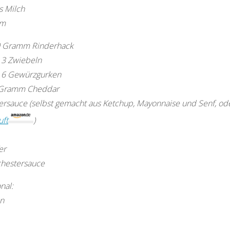
s Milch
am
 Gramm Rinderhack
s 3 Zwiebeln
s 6 Gewürzgurken
Gramm Cheddar
ersauce (selbst gemacht aus Ketchup, Mayonnaise und Senf, od
uft
)
er
hestersauce
nal:
n