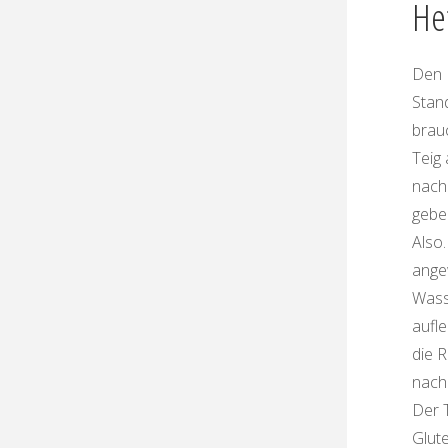
He
Den H
Stan
brauc
Teig
nach
geben
Also
ange
Wass
aufle
die 
nach
Der T
Glut