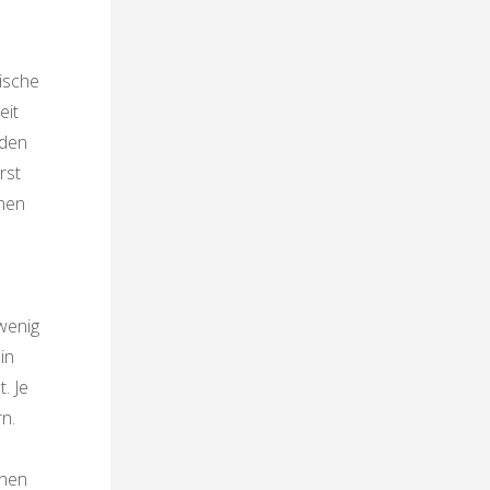
sische
eit
 den
rst
hen
wenig
in
. Je
n.
chen