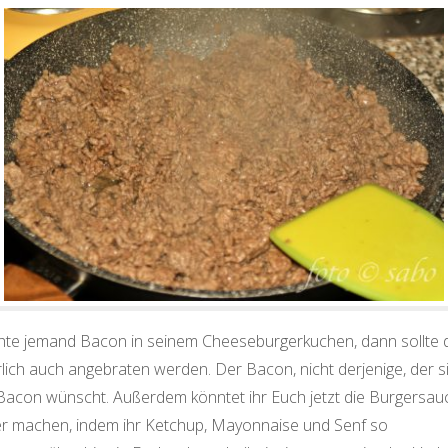
te jemand Bacon in seinem Cheeseburgerkuchen, dann sollte 
lich auch angebraten werden. Der Bacon, nicht derjenige, der s
Bacon wünscht. Außerdem könntet ihr Euch jetzt die Burgersau
er machen, indem ihr Ketchup, Mayonnaise und Senf so