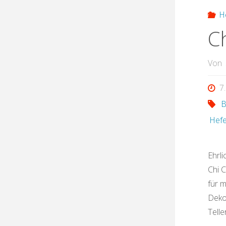
H
C
Von
7
B
Hefe
Ehrli
Chi 
für 
Deko
Telle