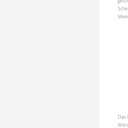
gesc
Sche
Mein
Das R
Worc