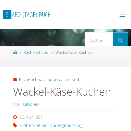
Zum
Inhalt
S
A
B
O
(
T
A
G
E
)
B
U
C
H
springen
S
Suchen
n
Start
Küchenchaos
Wackel-Käse-Kuchen
Küchenchaos
,
Süßes / Dessert
Wackel-Käse-Kuchen
Von
sabolein
26. April 2011
Götterspeise
,
Kindergeburtstag
,