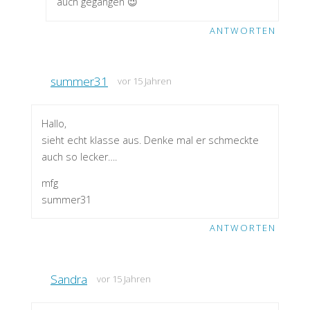
auch gegangen 😉
ANTWORTEN
summer31
vor 15 Jahren
Hallo,
sieht echt klasse aus. Denke mal er schmeckte
auch so lecker….
mfg
summer31
ANTWORTEN
Sandra
vor 15 Jahren