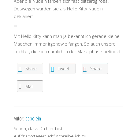
Aber die Nudeln färben sich fast blitzartig rosa.
Deswegen wurden sie als Hello Kitty Nudeln
deklariert.
Mit Hello Kitty kann man ja bekanntlich gerade kleine
Mädchen immer irgendwie fangen. So auch unsere
Tochter, die sich nämlich in der Mäkelphase befindet.
Share
Tweet
Share
Mail
Autor:
sabolein
Schön, dass Du hier bist.
Auf “sabo(tage)buch” schreibe ich zu