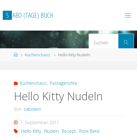
Zum
Inhalt
S
A
B
O
(
T
A
G
E
)
B
U
C
H
springen
S
Suchen
n
Start
Küchenchaos
Hello Kitty Nudeln
Küchenchaos
,
Pastagerichte
Hello Kitty Nudeln
Von
sabolein
7. September 2011
Hello Kitty
,
Nudeln
,
Rezept
,
Rote Bete
,