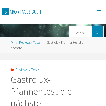
Zum
Inhalt
S
A
B
O
(
T
A
G
E
)
B
U
C
H
springen
S
Suchen
n
Start
Reviews / Tests
Gastrolux-Pfannentest die
nächste
Reviews / Tests
Gastrolux-
Pfannentest die
nächste