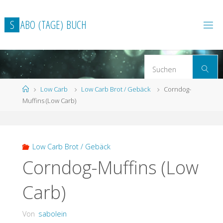
Zum
Inhalt
S
A
B
O
(
T
A
G
E
)
B
U
C
H
springen
S
Suchen
n
Start
Low Carb
Low Carb Brot / Gebäck
Corndog-
Muffins (Low Carb)
Low Carb Brot / Gebäck
Corndog-Muffins (Low
Carb)
Von
sabolein