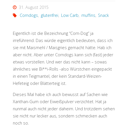
31. August 2015
Corndogs
,
glutenfrei
,
Low Carb
,
muffins
,
Snack
Eigentlich ist die Bezeichnung “Corn-Dog” ja
irreführend. Das würde eigentlich bedeuten, dass ich
sie mit Maismehl / Maisgries gemacht hätte. Hab ich
aber nicht. Aber unter Corndogs kann sich (fast) jeder
etwas vorstellen. Und wer das nicht kann – sowas
ähnliches wie Bi**i-Rolls -also Würstchen eingepackt
in einen Teigmantel, der kein Standard-Weizen-
Hefeteig oder Blätterteig ist.
Dieses Mal habe ich auch bewusst auf Sachen wie
Xanthan-Gum oder Eiweißpulver verzichtet. Hat ja
nunmal auch nicht jeder daheim. Und trotzdem sehen
sie nicht nur lecker aus, sondern schmecken auch
noch so.