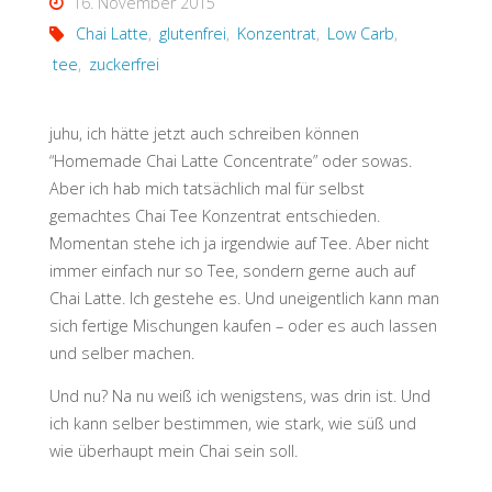
16. November 2015
Chai Latte
,
glutenfrei
,
Konzentrat
,
Low Carb
,
tee
,
zuckerfrei
juhu, ich hätte jetzt auch schreiben können
“Homemade Chai Latte Concentrate” oder sowas.
Aber ich hab mich tatsächlich mal für selbst
gemachtes Chai Tee Konzentrat entschieden.
Momentan stehe ich ja irgendwie auf Tee. Aber nicht
immer einfach nur so Tee, sondern gerne auch auf
Chai Latte. Ich gestehe es. Und uneigentlich kann man
sich fertige Mischungen kaufen – oder es auch lassen
und selber machen.
Und nu? Na nu weiß ich wenigstens, was drin ist. Und
ich kann selber bestimmen, wie stark, wie süß und
wie überhaupt mein Chai sein soll.