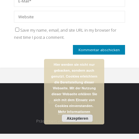
Save my name, email, and site URL in my browser for
next time I post a comment.
Hier werden sie nicht nur
gebacken, sondern auch
genutzt. Cookies erleichtern
die Bereitstellung dieser
Webseite. Mit der Nutzung
dieser Webseite erklären Sie
sich mit dem Einsatz von
©2026 sabo (tage) buch
Cookies einverstanden.
Mehr Informationen
Akzeptieren
Präsentiert von
Fluida
&
WordPress.