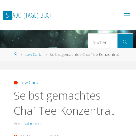
Zum
Inhalt
S
A
B
O
(
T
A
G
E
)
B
U
C
H
springen
S
Suchen
n
Start
Low Carb
Selbst gemachtes Chai Tee Konzentrat
Low Carb
Selbst gemachtes
Chai Tee Konzentrat
Von
sabolein