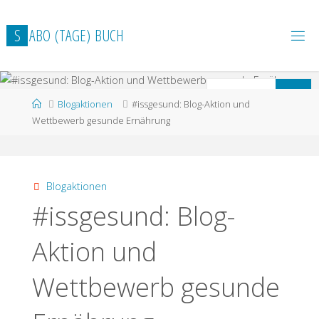
Zum
Inhalt
S
A
B
O
(
T
A
G
E
)
B
U
C
H
springen
S
Suchen
Start
Blogaktionen
#issgesund: Blog-Aktion und
n
Wettbewerb gesunde Ernährung
Blogaktionen
#issgesund: Blog-
Aktion und
Wettbewerb gesunde