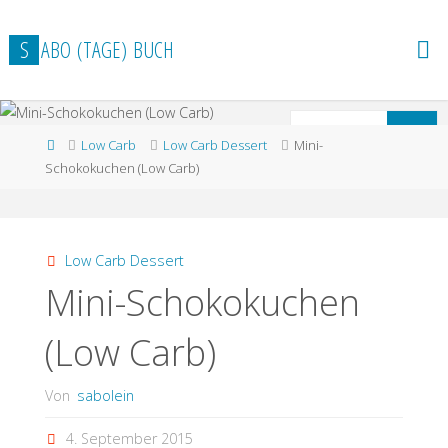
Zum
Inhalt
S
A
B
O
(
T
A
G
E
)
B
U
C
H
springen
S
Suchen
Start
Low Carb
Low Carb Dessert
Mini-
n
Schokokuchen (Low Carb)
Low Carb Dessert
Mini-Schokokuchen
(Low Carb)
Von
sabolein
4. September 2015