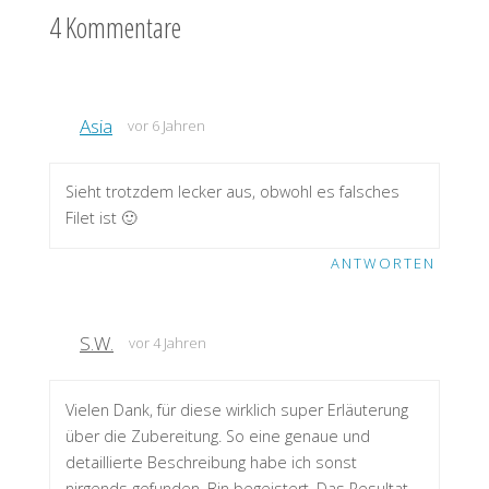
4 Kommentare
Asia
vor 6 Jahren
Sieht trotzdem lecker aus, obwohl es falsches
Filet ist 🙂
ANTWORTEN
S.W.
vor 4 Jahren
Vielen Dank, für diese wirklich super Erläuterung
über die Zubereitung. So eine genaue und
detaillierte Beschreibung habe ich sonst
nirgends gefunden. Bin begeistert. Das Resultat