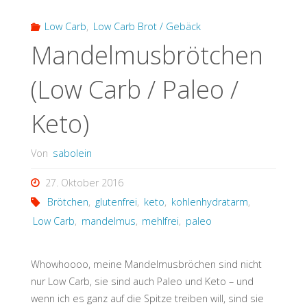
Low Carb
,
Low Carb Brot / Gebäck
Mandelmusbrötchen
(Low Carb / Paleo /
Keto)
Von
sabolein
27. Oktober 2016
Brötchen
,
glutenfrei
,
keto
,
kohlenhydratarm
,
Low Carb
,
mandelmus
,
mehlfrei
,
paleo
Whowhoooo, meine Mandelmusbröchen sind nicht
nur Low Carb, sie sind auch Paleo und Keto – und
wenn ich es ganz auf die Spitze treiben will, sind sie